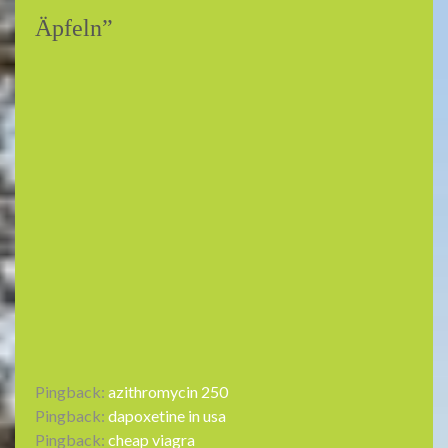
Äpfeln
”
Pingback:
azithromycin 250
Pingback:
dapoxetine in usa
Pingback:
cheap viagra