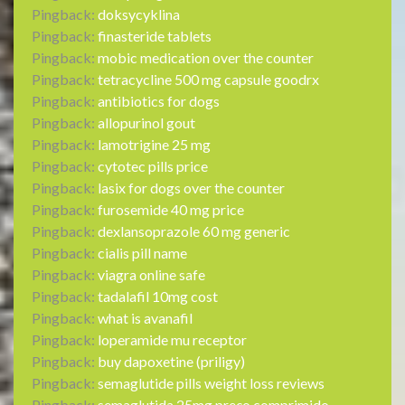
Pingback:
doksycyklina
Pingback:
finasteride tablets
Pingback:
mobic medication over the counter
Pingback:
tetracycline 500 mg capsule goodrx
Pingback:
antibiotics for dogs
Pingback:
allopurinol gout
Pingback:
lamotrigine 25 mg
Pingback:
cytotec pills price
Pingback:
lasix for dogs over the counter
Pingback:
furosemide 40 mg price
Pingback:
dexlansoprazole 60 mg generic
Pingback:
cialis pill name
Pingback:
viagra online safe
Pingback:
tadalafil 10mg cost
Pingback:
what is avanafil
Pingback:
loperamide mu receptor
Pingback:
buy dapoxetine (priligy)
Pingback:
semaglutide pills weight loss reviews
Pingback:
semaglutida 25mg preço comprimido